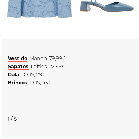
Vestido
, Mango, 79,99€
Sapatos
, Lefties, 22,99€
Colar
, COS, 79€
Brincos
, COS, 45€
1 / 5