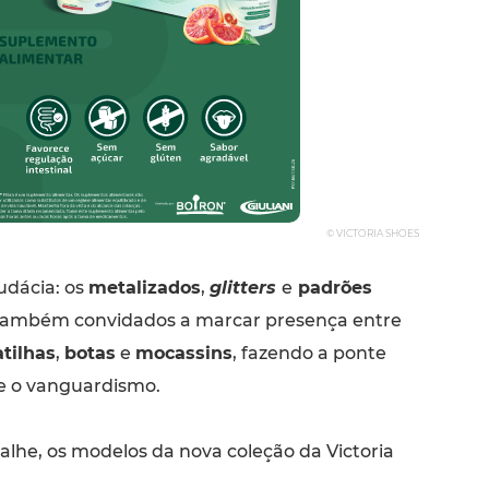
© VICTORIA SHOES
udácia: os
metalizados
,
glitters
e
padrões
ambém convidados a marcar presença entre
tilhas
,
botas
e
mocassins
, fazendo a ponte
 e o vanguardismo.
alhe, os modelos da nova coleção da Victoria