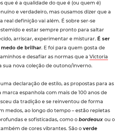
s que é a qualidade do que é (ou quem é)
nuíno e verdadeiro, mas ousamos dizer que a
a real definição vai além. É sobre ser-se
stemido e estar sempre pronto para saltar
ido, arriscar, experimentar e misturar.
É ser
 medo de brilhar
. E foi para quem gosta de
caminhos e desafiar as normas que a
Victoria
a sua nova coleção de outono/inverno.
ma declaração de estilo, as propostas para as
da marca espanhola com mais de 100 anos de
asceu da tradição e se reinventou de forma
m medos, ao longo do tempo – estão repletas
profundas e sofisticadas, como o
bordeaux
ou o
também de cores vibrantes. São o
verde