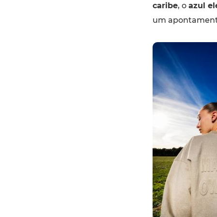
caribe
, o
azul el
um apontamento