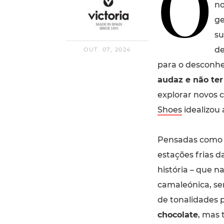
O
no
ge
su
de
OUT. 07, 2024
para o desconhec
audaz e não ter
explorar novos 
Shoes
idealizou 
Pensadas como u
estações frias 
história – que n
camaleónica, se
de tonalidades 
chocolate
, mas 