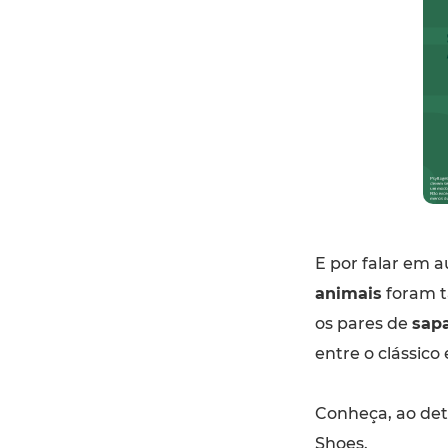
E por falar em a
animais
foram t
os pares de
sapa
entre o clássico
Conheça, ao det
Shoes.