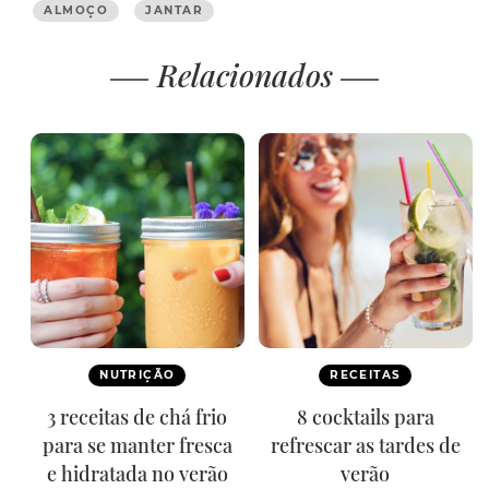
ALMOÇO
JANTAR
Relacionados
NUTRIÇÃO
RECEITAS
3 receitas de chá frio
8 cocktails para
para se manter fresca
refrescar as tardes de
e hidratada no verão
verão