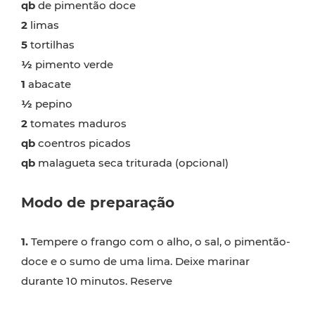
qb
de pimentão doce
2
limas
5
tortilhas
½
pimento verde
1
abacate
½
pepino
2
tomates maduros
qb
coentros picados
qb
malagueta seca triturada (opcional)
Modo de preparação
1.
Tempere o frango com o alho, o sal, o pimentão-
doce e o sumo de uma lima. Deixe marinar
durante 10 minutos. Reserve