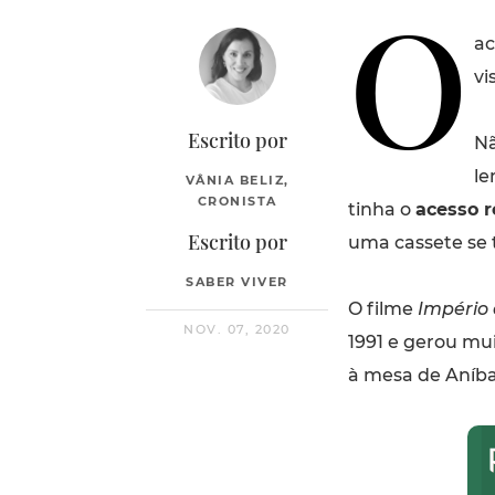
O
ac
vi
Escrito por
Nã
le
VÂNIA BELIZ,
CRONISTA
tinha o
acesso r
Escrito por
uma cassete se 
SABER VIVER
O filme
Império 
NOV. 07, 2020
1991 e gerou mu
à mesa de Aníbal