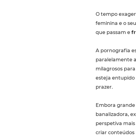
O tempo exagera
feminina e o se
que passam e
f
A pornografia e
paralelamente a
milagrosos para
esteja entupid
prazer.
Embora grande p
banalizadora, e
perspetiva mais 
criar conteúdos