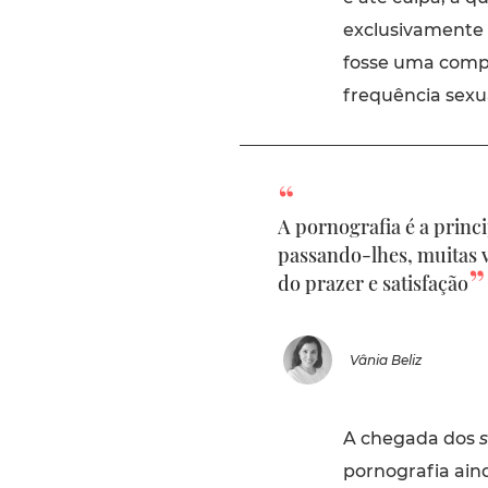
exclusivamente 
fosse uma compe
frequência sexua
A pornografia é a princ
passando-lhes, muitas v
do prazer e satisfação
Vânia Beliz
A chegada dos
pornografia ain