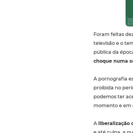
Foram feitas de
televisão e o t
pública da época
choque numa so
A pornografia e
proibida no perí
podemos ter ace
momento e em q
A
liberalização
e até culpa, a q