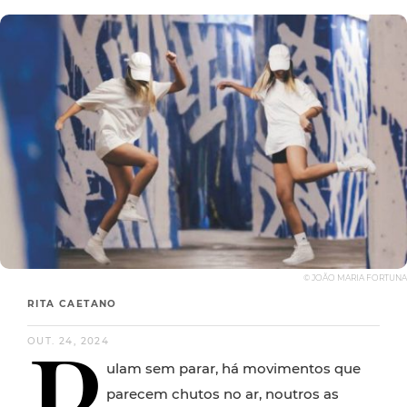
© JOÃO MARIA FORTUNA
RITA CAETANO
P
OUT. 24, 2024
ulam sem parar, há movimentos que
parecem chutos no ar, noutros as