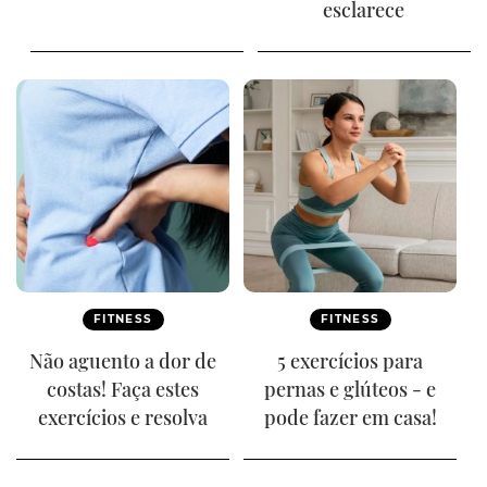
esclarece
FITNESS
FITNESS
Não aguento a dor de
5 exercícios para
costas! Faça estes
pernas e glúteos - e
exercícios e resolva
pode fazer em casa!