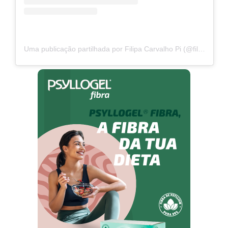
Uma publicação partilhada por Filipa Carvalho Pi (@filipacarvalhopi)