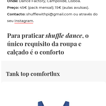
Onde:
Dance Factory, Campolide, Lisboa.
Preço:
45€ (pack mensal); 15€ (aulas avulsas).
Contacto:
shufflewithpi@gmail.com ou através do
seu
Instagram
.
Para praticar
shuffle dance
, o
único requisito da roupa e
calçado é o conforto
Tank top comfortlux