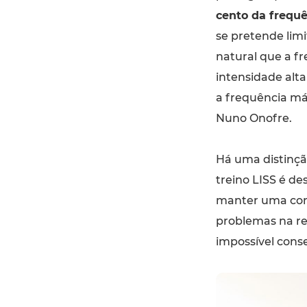
cento da frequ
se pretende lim
natural que a fr
intensidade alt
a frequência máx
Nuno Onofre.
Há uma distinçã
treino LISS é d
manter uma con
problemas na re
impossível cons