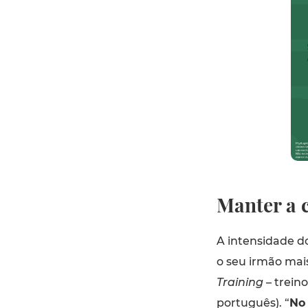
Manter a 
A intensidade do
o seu irmão mais
Training
– treino
português). “
No 