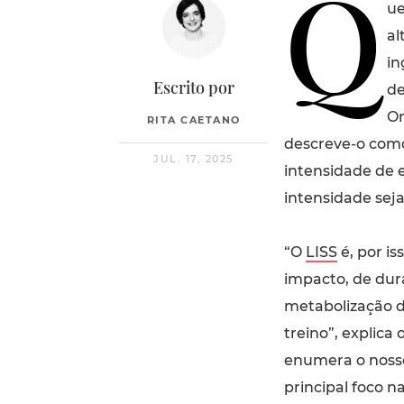
Q
ue
al
in
Escrito por
de
On
RITA CAETANO
descreve-o como
JUL. 17, 2025
intensidade de e
intensidade seja
“O
LISS
é, por is
impacto, de dur
metabolização d
treino”, explica 
enumera o nosso
principal foco na