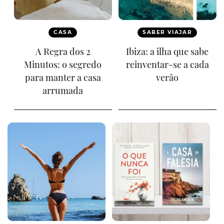
CASA
SABER VIAJAR
A Regra dos 2
Ibiza: a ilha que sabe
Minutos: o segredo
reinventar-se a cada
para manter a casa
verão
arrumada