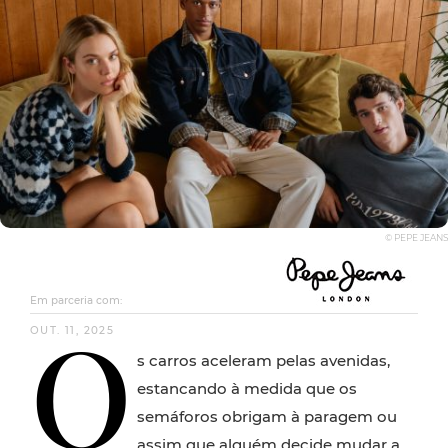
© PEPE JEANS
Em parceria com:
O
OUT. 11, 2025
s carros aceleram pelas avenidas,
estancando à medida que os
semáforos obrigam à paragem ou
assim que alguém decide mudar a