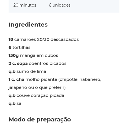
20 minutos
6 unidades
Ingredientes
18
camarões 20/30 descascados
6
tortilhas
150g
manga em cubos
2 c. sopa
coentros picados
q.b
sumo de lima
1 c. chá
molho picante (chipotle, habanero,
jalapeño ou o que preferir)
q.b
couve coração picada
q.b
sal
Modo de preparação