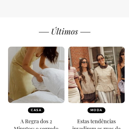
Últimos
CASA
MODA
A Regra dos 2
Estas tendências
Minutos: o segredo
invadiram as ruas da