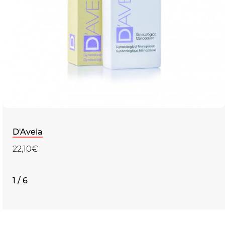
D'Aveia
22,10€
1 / 6