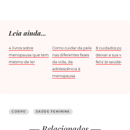
Leia ainda...
4 livros sobre
Como cuidar da pele
8 cuidados para
menopausa que tem
nas diferentes fases
deixar a sua vagi
mesmo de ler
da vida, da
feliz (e saudável)
adolescência à
menopausa
CORPO
SAÚDE FEMININA
Relacionados