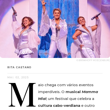
© BRINKHOFF MOEGENBURG
RITA CAETANO
M
MAI. 02, 2025
aio chega com vários eventos
imperdíveis. O
musical
Mamma
Mia!
; um festival que celebra a
cultura cabo-verdiana
e outro