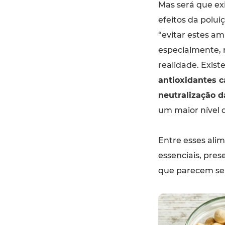
Mas será que e
efeitos da polui
“evitar estes am
especialmente, 
realidade. Exis
antioxidantes 
neutralização d
um maior nível d
Entre esses ali
essenciais, pres
que parecem ser