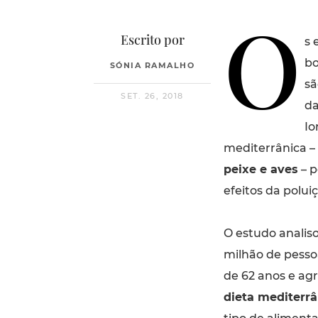
O
Escrito por
s 
bo
SÓNIA RAMALHO
sã
SET. 26, 2018
da
Io
mediterrânica –
peixe e aves
– p
efeitos da poluiç
O estudo analiso
milhão de pess
de 62 anos e a
dieta mediterrâ