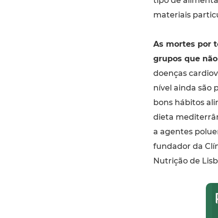
tipo de alimenta
materiais partic
As mortes por 
grupos que não
doenças cardiov
nível ainda são
bons hábitos al
dieta mediterrâ
a agentes poluen
fundador da Clín
Nutrição de Lisb