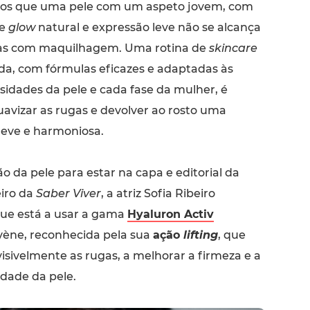
s que uma pele com um aspeto jovem, com
le
glow
natural e expressão leve não se alcança
s com maquilhagem. Uma rotina de
skincare
da, com fórmulas eficazes e adaptadas às
sidades da pele e cada fase da mulher, é
uavizar as rugas e devolver ao rosto uma
leve e harmoniosa.
 da pele para estar na capa e editorial da
eiro da
Saber Viver
, a atriz Sofia Ribeiro
ue está a usar a gama
Hyaluron Activ
ène, reconhecida pela sua
ação
lifting
, que
visivelmente as rugas, a melhorar a firmeza e a
idade da pele.