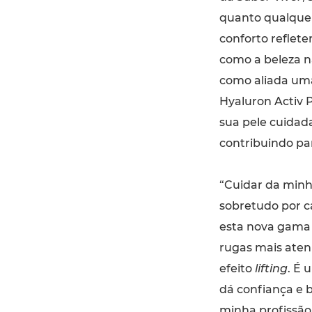
quanto qualquer 
conforto reflet
como a beleza n
como aliada u
Hyaluron Activ P
sua pele cuidad
contribuindo pa
“Cuidar da minha
sobretudo por c
esta nova gama d
rugas mais ate
efeito
lifting
. É 
dá confiança e 
minha profissão,