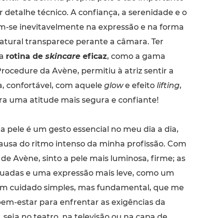
detalhe técnico. A confiança, a serenidade e o
em-se inevitavelmente na expressão e na forma
atural transparece perante a câmara. Ter
ma
rotina de
skincare
eficaz
, como a gama
rocedure da Avène, permitiu à atriz sentir a
a, confortável, com aquele
glow
e efeito
lifting
,
ra uma atitude mais segura e confiante!
 pele é um gesto essencial no meu dia a dia,
ausa do ritmo intenso da minha profissão. Com
e Avène, sinto a pele mais luminosa, firme; as
nuadas e uma expressão mais leve, como um
um cuidado simples, mas fundamental, que me
bem-estar para enfrentar as exigências da
 seja no teatro, na televisão ou na capa de