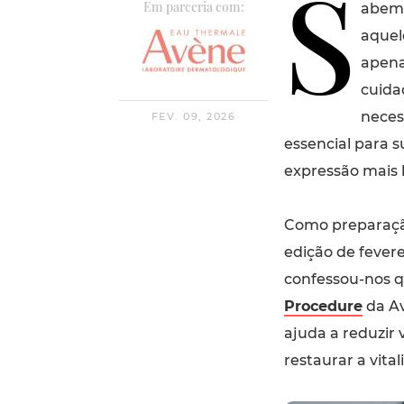
S
Em parceria com:
abemo
aque
apena
cuida
neces
FEV. 09, 2026
essencial para s
expressão mais 
Como preparação
edição de fever
confessou-nos q
Procedure
da Av
ajuda a reduzir 
restaurar a vital