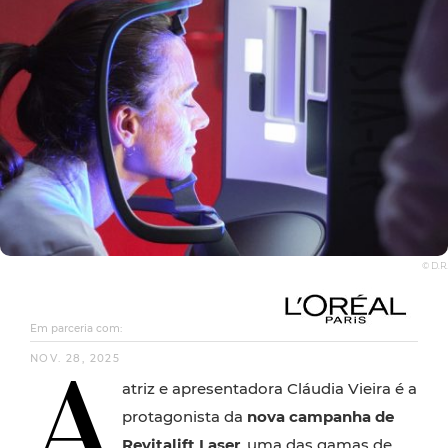
© D.R.
Em parceria com:
A
NOV. 28, 2025
atriz e apresentadora Cláudia Vieira é a
protagonista da
nova campanha de
Revitalift Laser
, uma das gamas de