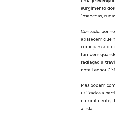
uma
prevenção
surgimento dos
“manchas, rugas
Contudo, por no
aparecem que no
começam a preoc
também quando
radiação ultravi
nota Leonor Gir
Mas podem come
utilizados a par
naturalmente, d
ainda.