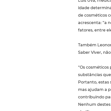
Luís Uva, médic
idade determin
de cosméticos c
acrescenta: “a n
fatores, entre el
Também Leonor 
Saber Viver, não
“Os cosméticos
substâncias qu
Portanto, estas
mas ajudam a pe
contribuindo pa
Nenhum destes e