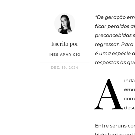
*De geração em
ficar perdidos 
preconcebidas 
Escrito por
regressar. Para
é uma espécie d
INÊS APARÍCIO
respostas às qu
A
DEZ. 19, 2024
ind
env
comb
dese
Entre séruns c
hidratantes
ant