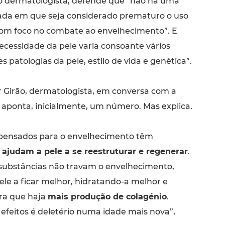
o dermatologista, defende que “não há uma
ada em que seja considerado prematuro o uso
om foco no combate ao envelhecimento”. E
ecessidade da pele varia consoante vários
es patologias da pele, estilo de vida e genética”.
Girão, dermatologista, em conversa com a
 aponta, inicialmente, um número. Mas explica.
 pensados para o envelhecimento têm
e
ajudam a pele a se reestruturar e regenerar
.
 substâncias não travam o envelhecimento,
le a ficar melhor, hidratando-a melhor e
ra que haja
mais produção de colagénio
.
feitos é deletério numa idade mais nova”,