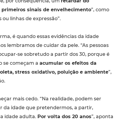
e, por consequência, um
retardar do
 primeiros sinais de envelhecimento
”, como
 ou linhas de expressão”.
rma, é quando essas evidências da idade
s lembramos de cuidar da pele. “As pessoas
upar-se sobretudo a partir dos 30, porque é
 se começam a
acumular os efeitos da
oleta,
stress oxidativo, poluição e ambiente
”,
ão.
çar mais cedo. “Na realidade, podem ser
tir da idade que pretendermos, a partir,
a idade adulta.
Por volta dos 20 anos
”, aponta