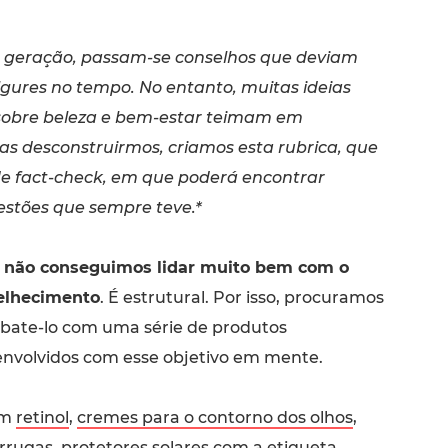
 geração, passam-se conselhos que deviam
algures no tempo. No entanto, muitas ideias
sobre beleza e bem-estar teimam em
 as desconstruirmos, criamos esta rubrica, que
e fact-check, em que poderá encontrar
estões que sempre teve.*
a
não conseguimos lidar muito bem com o
elhecimento
. É estrutural. Por isso, procuramos
ate-lo com uma série de produtos
nvolvidos com esse objetivo em mente.
om
retinol
,
cremes para o contorno dos olhos
,
irrugas
, protetores solares com a etiqueta