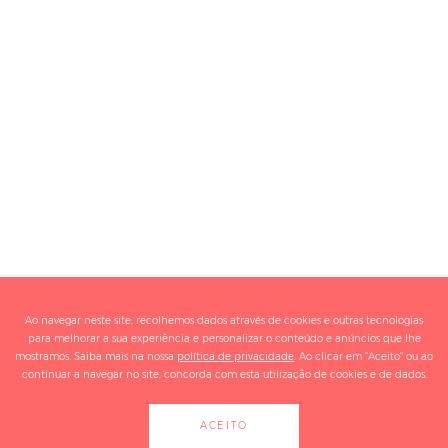
Ao navegar neste site, recolhemos dados através de cookies e outras tecnologias
para melhorar a sua experiência e personalizar o conteúdo e anúncios que lhe
mostramos. Saiba mais na nossa
política de privacidade
. Ao clicar em "Aceito" ou ao
continuar a navegar no site, concorda com esta utilização de cookies e de dados.
ACEITO