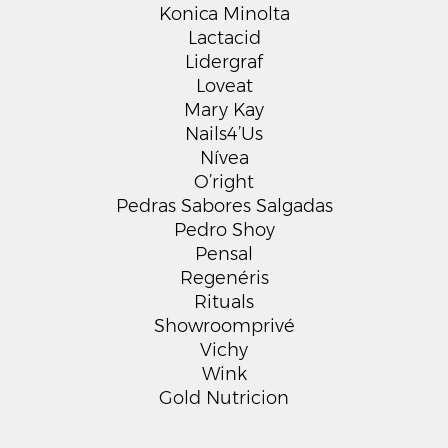
Konica Minolta
Lactacid
Lidergraf
Loveat
Mary Kay
Nails4’Us
Nívea
O’right
Pedras Sabores Salgadas
Pedro Shoy
Pensal
Regenéris
Rituals
Showroomprivé
Vichy
Wink
Gold Nutricion