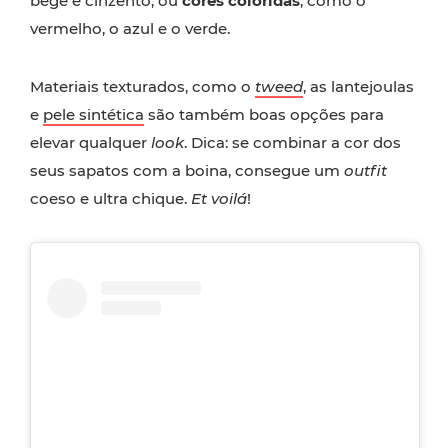
bege e cinzento, ou
cores coloridas
, como o
vermelho, o azul e o verde.
Materiais texturados, como o
tweed
, as lantejoulas
e
pele sintética
são também boas opções para
elevar qualquer
look
. Dica: se combinar a cor dos
seus sapatos com a boina, consegue um
outfit
coeso e ultra chique.
Et voilá
!