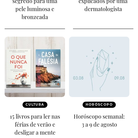
segredo para uma
explicados por uma
pele luminosa e
dermatologista
bronzeada
CULTURA
HORÓSCOPO
15 livros para ler nas
Horóscopo semanal:
férias de verão e
3 a 9 de agosto
desligar a mente