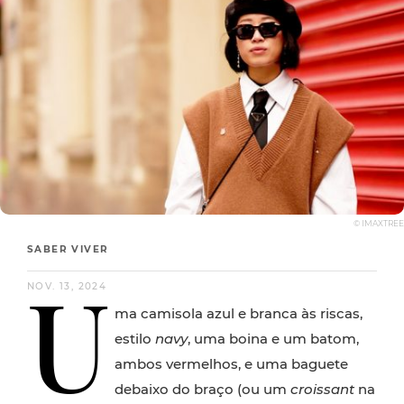
© IMAXTREE
SABER VIVER
U
NOV. 13, 2024
ma camisola azul e branca às riscas,
estilo
navy
, uma boina e um batom,
ambos vermelhos, e uma baguete
debaixo do braço (ou um
croissant
na