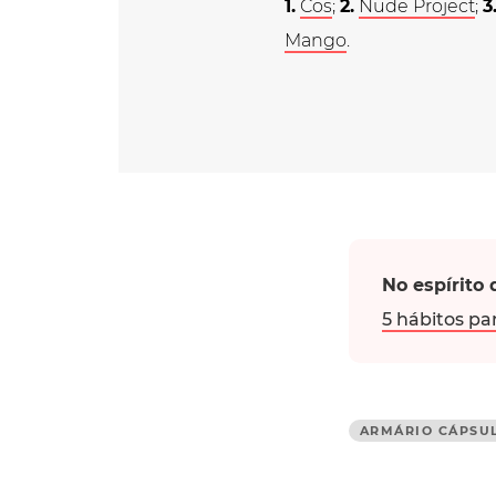
1.
Cos
;
2.
Nude Project
;
3
Mango
.
No espírito 
5 hábitos pa
ARMÁRIO CÁPSU