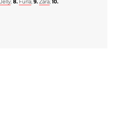
elly
;
8.
Furla
;
9.
Zara
;
10.