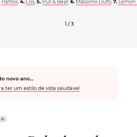
.
Parfois
;
4.
Cos
;
5.
Pull & Bear
;
6.
Massimo Dutti
;
7.
Lemon J
1 / 3
do novo ano...
ra ter um estilo de vida saudável
LA