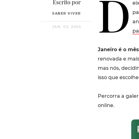
D
Escrito por
ei
pa
SABER VIVER
an
JAN. 03, 2024
pa
Janeiro é o mê
renovada e mais 
mas nós, decidi
isso que escolh
Percorra a galer
online.