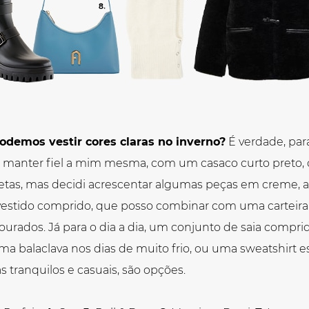
demos vestir cores claras no inverno?
É verdade, par
manter fiel a mim mesma, com um casaco curto preto, ca
tas, mas decidi acrescentar algumas peças em creme, az
 vestido comprido, que posso combinar com uma carteir
 dourados. Já para o dia a dia, um conjunto de saia compr
a balaclava nos dias de muito frio, ou uma sweatshirt 
as tranquilos e casuais, são opções.