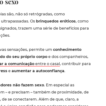
o sexo
ias são, não só retrógradas, como
ultrapassadas. Os
brinquedos eróticos
, como
gnados, trazem uma série de benefícios para
ações.
ovas sensações, permite um
conhecimento
do do seu próprio corpo
e dos companheiros,
ar a comunicação
entre o casal
, contribuir para
ress
e
aumentar a autoconfiança
.
adores não fazem sexo
. Em especial as
em – e precisam – também de proximidade, de
o, de se conectarem. Além de que, claro, a