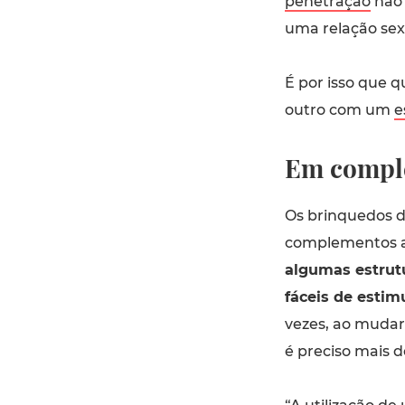
penetração
não 
uma relação sex
É por isso que q
outro com um
e
Em compl
Os brinquedos d
complementos ao
algumas estrut
fáceis de estim
vezes, ao mudar 
é preciso mais d