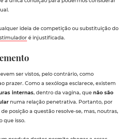
é a única condição para podermos considerar
ual.
ualquer ideia de competição ou substituição do
stimulador
é injustificada.
emento
evem ser vistos, pelo contrário, como
 prazer. Como a sexóloga esclarece, existem
uras internas
, dentro da vagina, que
não são
ular
numa relação penetrativa. Portanto, por
de posição a questão resolve-se, mas, noutras,
o que isso.