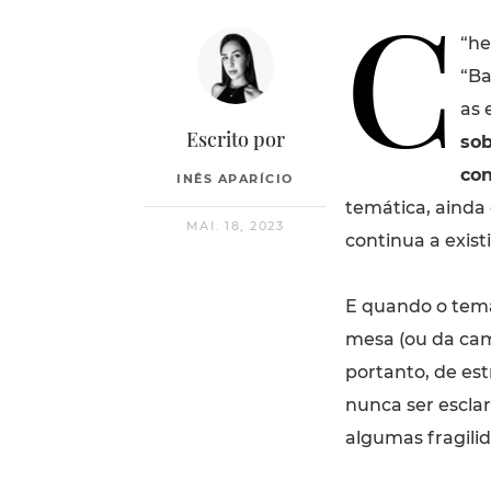
C
“
he
“Ba
as 
Escrito por
so
con
INÊS APARÍCIO
temática, ainda
MAI. 18, 2023
continua a existi
E quando o tem
mesa (ou da cama
portanto, de es
nunca ser escla
algumas fragili