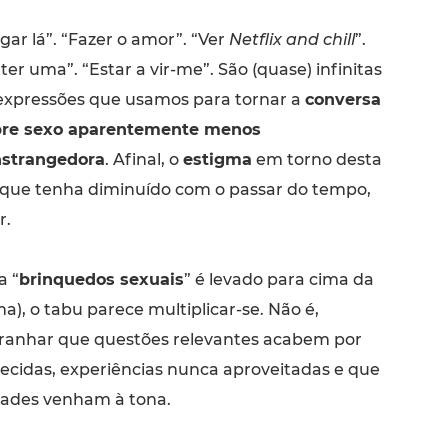
gar lá”. “Fazer o amor”. “Ver
Netflix and chill
”.
ter uma”. “Estar a vir-me”. São (quase) infinitas
expressões que usamos para tornar a
conversa
bre sexo aparentemente menos
strangedora
. Afinal, o
estigma
em torno desta
 que tenha diminuído com o passar do tempo,
r.
a “
brinquedos sexuais
” é levado para cima da
), o tabu parece multiplicar-se. Não é,
tranhar que questões relevantes acabem por
recidas, experiências nunca aproveitadas e que
dades venham à tona.