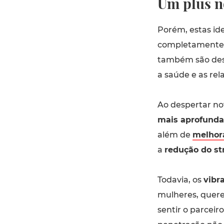
Um plus n
Porém, estas ide
completamente 
também são desi
a saúde e as rel
Ao despertar n
mais aprofunda
além de
melhor
a
redução do st
Todavia, os
vibr
mulheres, quer
sentir o parceir