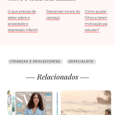
O que precisa de
Descansar na era do
Como ajudar os s
saber sobre a
cansaço
filhos a terem
ansiedade e
motivação para
depressão infantil
estudar?
CRIANÇAS E ADOLESCENTES
ESPECIALISTA
Relacionados