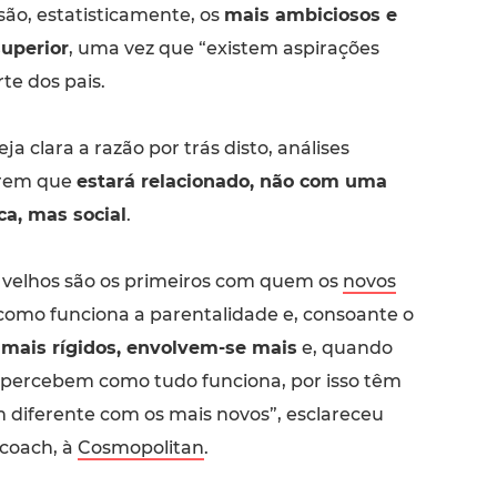
 são, estatisticamente, os
mais ambiciosos e
uperior
, uma vez que “existem aspirações
te dos pais.
ja clara a razão por trás disto, análises
erem que
estará relacionado, não com uma
ca, mas social
.
 velhos são os primeiros com quem os
novos
mo funciona a parentalidade e, consoante o
o
mais rígidos, envolvem-se mais
e, quando
, percebem como tudo funciona, por isso têm
iferente com os mais novos”, esclareceu
 coach, à
Cosmopolitan
.