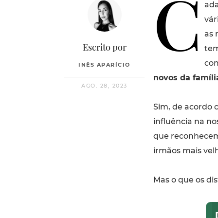
C
ada
vár
as 
Escrito por
tem
com
INÊS APARÍCIO
novos da famíli
AGO. 28, 2023
Sim, de acordo 
influência na no
que reconhecem
irmãos mais vel
Mas o que os dis