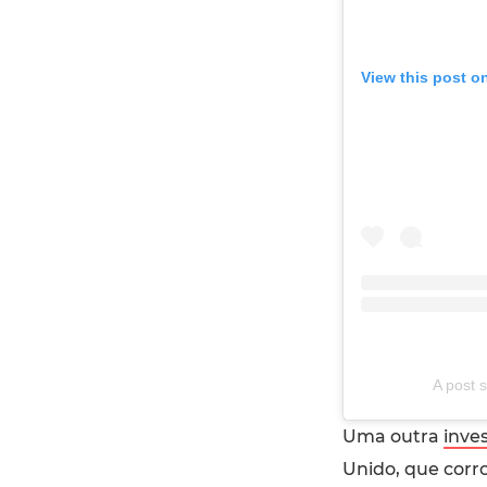
View this post o
A post 
Uma outra
inve
Unido, que corro