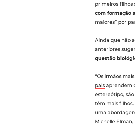
primeiros filhos
com formação s
maiores” por par
Ainda que não se
anteriores sug
questão biológi
“Os irmãos mais
pais
aprendem co
estereótipo, sã
têm mais filhos
uma abordagem d
Michelle Elman,