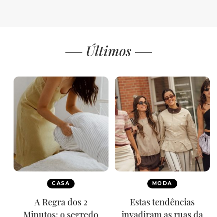
Últimos
CASA
MODA
A Regra dos 2
Estas tendências
Minutos: o segredo
invadiram as ruas da