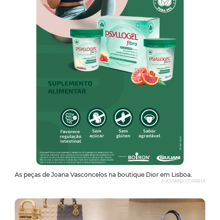
As peças de Joana Vasconcelos na boutique Dior em Lisboa.
© JOANNA CORREIA