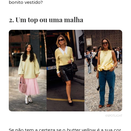
bonito vestido?
2. Um top ou uma malha
©SPOTLIGHT
Se não tem a certeza se o
butter yellow
é a sua cor,