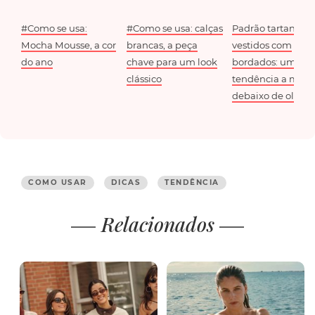
#Como se usa:
#Como se usa: calças
Padrão tartan e
Mocha Mousse, a cor
brancas, a peça
vestidos com
do ano
chave para um look
bordados: uma
clássico
tendência a mant
debaixo de olho
COMO USAR
DICAS
TENDÊNCIA
Relacionados