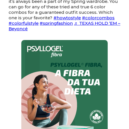
it’s always been a part of my Spring wardrobe. You
can go for any of these tried and true 6 color
combos for a guaranteed outfit success. Which
one is your favorite?
#howtostyle
#colorcombos
#colorfulstyle
#springfashion
♬ TEXAS HOLD ‘EM –
Beyoncé