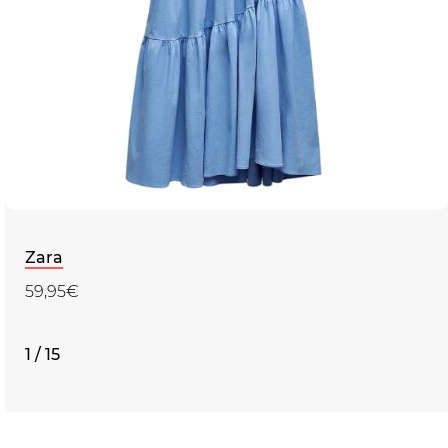
Zara
59,95€
1 / 15