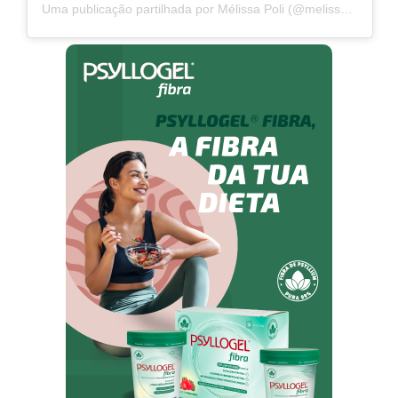
Uma publicação partilhada por Mélissa Poli (@melissa_poli)