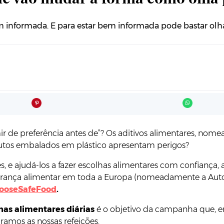
em informada. E para estar bem informada pode bastar olhar
umir de preferência antes de”? Os aditivos alimentares, 
utos embalados em plástico apresentam perigos?
s, e ajudá-los a fazer escolhas alimentares com confiança
egurança alimentar em toda a Europa (nomeadamente a Au
ooseSafeFood
.
has alimentares diárias
é o objetivo da campanha que, em
amos as nossas refeições.