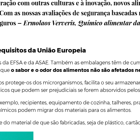
ração com outras culturas e à inovação, novos a
Com as nossas avaliações de segurança baseadas na
eguros
–
Ermolaos Ververis, Químico alimentar d
equisitos da União Europeia
istas da EFSA e da ASAE. Também as embalagens têm de cu
e que
o sabor e o odor dos alimentos não são afetados 
s protege-os dos microrganismos, facilita o seu armazen
os que podem ser prejudiciais se forem absorvidos pelos
exemplo, recipientes, equipamento de cozinha, talheres, p
químicos podem migrar dos materiais para os alimentos.
o material de que são fabricadas, seja de plástico, cartão