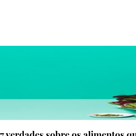
© D.R.
7 verdades sobre os alimentos 