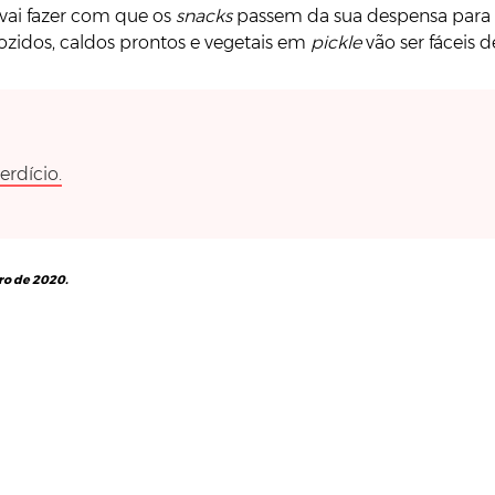
vai fazer com que os
snacks
passem da sua despensa para o f
 cozidos, caldos prontos e vegetais em
pickle
vão ser fáceis 
erdício.
iro de 2020.