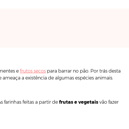
sementes e
frutos secos
para barrar no pão. Por trás desta
ue ameaça a existência de algumas espécies animais.
farinhas feitas a partir de
frutas e vegetais
vão fazer