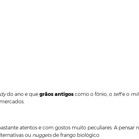
ndy
do ano e que
grãos antigos
como o fónio, o
teff
e o
mil
rmercados.
 bastante atentos e com gostos muito peculiares. A pensar ni
lternativas ou
nuggets
de frango biológico.