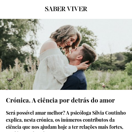
© unsplash
Crónica. A ciência por detrás do amor
Será possível amar melhor? A psicóloga Sílvia Coutinho
explica, nesta crónica, os inúmeros contributos da
ciência que nos ajudam hoje a ter relações mais fortes,