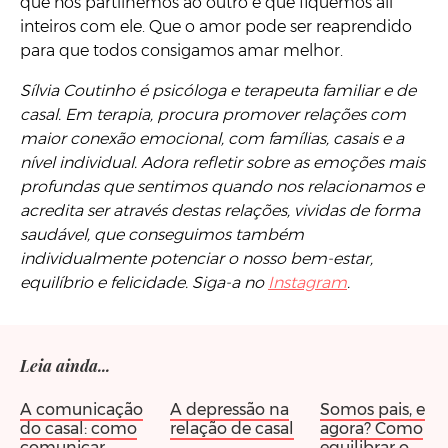
que nos partilhemos ao outro e que fiquemos ali
inteiros com ele. Que o amor pode ser reaprendido
para que todos consigamos amar melhor.
Sílvia Coutinho é psicóloga e terapeuta familiar e de
casal. Em terapia, procura promover relações com
maior conexão emocional, com famílias, casais e a
nível individual. Adora refletir sobre as emoções mais
profundas que sentimos quando nos relacionamos e
acredita ser através destas relações, vividas de forma
saudável, que conseguimos também
individualmente potenciar o nosso bem-estar,
equilíbrio e felicidade. Siga-a no
Instagram
.
Leia ainda...
A comunicação
A depressão na
Somos pais, e
do casal: como
relação de casal
agora? Como
comunicar
equilibrar o