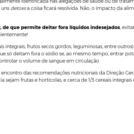
egalmente identificada nas alegações de saúde ou de trata
m uns
detoxs
a coisa ficará resolvida. Não, o impacto da a
x
, de que permite deitar fora líquidos indesejados
, evit
nientemente!
is integrais, frutos secos gordos, leguminosas, entre outros)
e só deitam fora o sódio se, ao mesmo tempo, entrar pot
controlar o volume de sangue em circulação.
 encontro das recomendações nutricionais da Direção Gera
jam frutas e hortícolas, e cerca de 1/3 cereais integrais