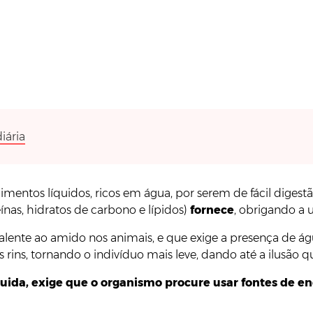
iária
alimentos líquidos, ricos em água, por serem de fácil diges
ínas, hidratos de carbono e lípidos)
fornece
, obrigando a u
alente ao amido nos animais, e que exige a presença de águ
s rins, tornando o indivíduo mais leve, dando até a ilusão
quida, exige que o organismo procure usar fontes de en