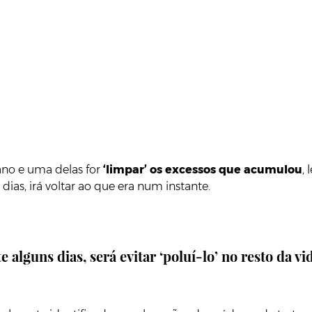
no e uma delas for
‘limpar’ os excessos que acumulou
,
as, irá voltar ao que era num instante.
alguns dias, será evitar ‘poluí-lo’ no resto da vi