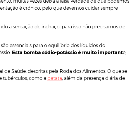
mento, muitas vezes deixa a falsa verdade de que podemos
limentação é crónico, pelo que devemos cuidar sempre
ando a sensação de inchaço: para isso não precisamos de
 são essenciais para o equilíbrio dos líquidos do
ássio.
Esta bomba sódio-potássio é muito important
e,
l de Saúde, descritas pela Roda dos Alimentos. O que se
 e tubérculos, como a
batata
, além da presença diária de