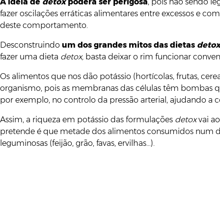
A ideia de
detox
poderá ser perigosa
, pois não sendo l
fazer oscilações erráticas alimentares entre excessos e co
deste comportamento.
Desconstruindo
um dos grandes mitos das dietas
deto
fazer uma dieta
detox,
basta deixar o rim funcionar conve
Os alimentos que nos dão potássio (hortícolas, frutas, cerea
organismo, pois as membranas das células têm bombas qu
por exemplo, no controlo da pressão arterial, ajudando a 
Assim, a riqueza em potássio das formulações
detox
vai ao
pretende é que metade dos alimentos consumidos num dia se
leguminosas (feijão, grão, favas, ervilhas…).