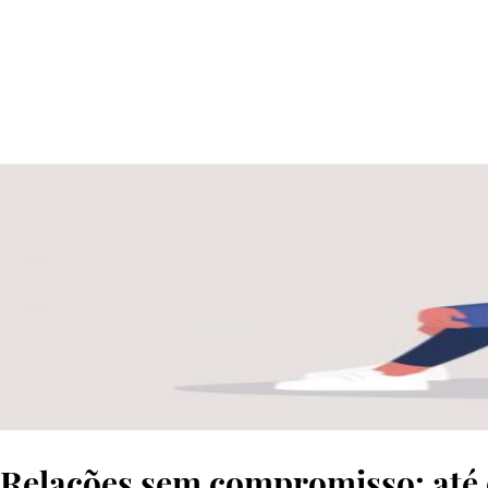
© SHUTTERSTOCK
Relações sem compromisso: até 