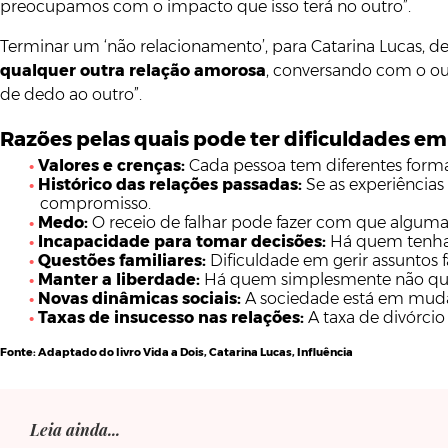
preocupamos com o impacto que isso terá no outro”.
Terminar um ‘não relacionamento’, para Catarina Lucas, 
qualquer outra relação amorosa
, conversando com o ou
de dedo ao outro”.
Razões pelas quais pode ter dificuldades 
Valores e crenças:
Cada pessoa tem diferentes formas
Histórico das relações passadas:
Se as experiência
compromisso.
Medo:
O receio de falhar pode fazer com que alguma
Incapacidade para tomar decisões:
Há quem tenha d
Questões familiares:
Dificuldade em gerir assunto
Manter a liberdade:
Há quem simplesmente não quei
Novas dinâmicas sociais:
A sociedade está em mudan
Taxas de insucesso nas relações:
A taxa de divórcio
Fonte: Adaptado do livro Vida a Dois, Catarina Lucas, Influência
Leia ainda...