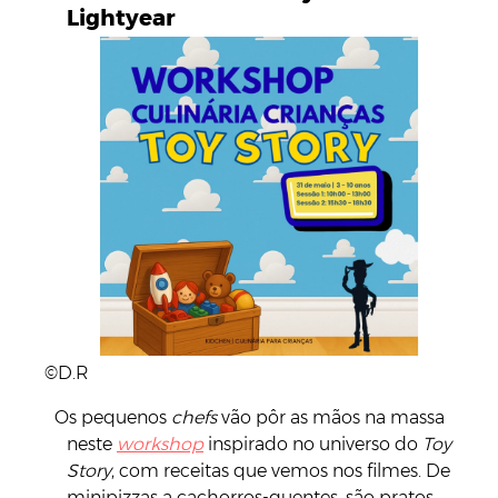
Lightyear
©D.R
Os pequenos
chefs
vão pôr as mãos na massa
neste
workshop
inspirado no universo do
Toy
Story
, com receitas que vemos nos filmes. De
minipizzas a cachorros-quentes, são pratos