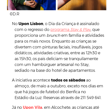
©D.R
No
Upon Lisbon
, o Dia da Criança é assinalado
com o regresso do
programa
Stay & Play
, que
proporciona um
brunch
em família e atividades
para os mais novos. Enquanto as crianças se
divertem com pinturas faciais, insufláveis, jogos
didáticos, atividades criativas, entre as 12h30 e
as 15h30, os pais deliciam-se tranquilamente
com um hambúrguer artesanal no Stay,
sediado na base do hotel de apartamentos.
A iniciativa acontece
todos os sábados
ao
almoço, de maio a outubro, exceto nos
dia
s em
que há jogos de futebol do Benfica no
Estádio
da
Luz. Reservas através de 211 549 641.
Já no
Upon Vila
, em Alcochete, as crianças até