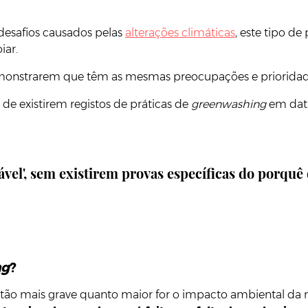
desafios causados pelas
alterações climáticas
, este tipo d
iar.
emonstrarem que têm as mesmas preocupações e prioridad
 de existirem registos de práticas de
greenwashing
em data
el', sem existirem provas específicas do porquê de
ng
?
tão mais grave quanto maior for o impacto ambiental da m