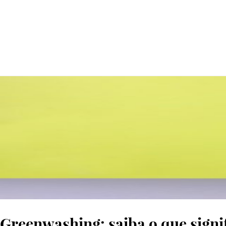
© SHUTTERSTOCK
Greenwashing: saiba o que sign