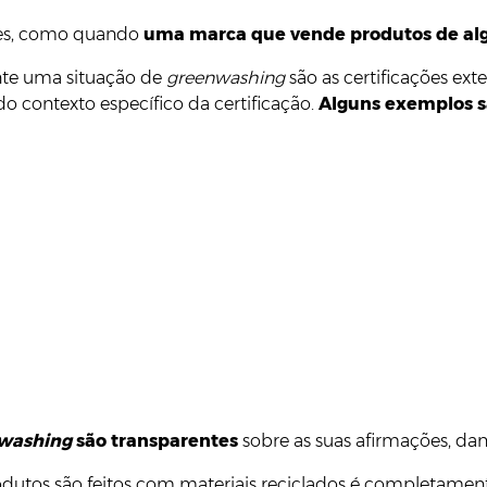
ntes, como quando
uma marca que vende produtos de algo
nte uma situação de
greenwashing
são as certificações ext
o contexto específico da certificação.
Alguns exemplos sã
washing
são transparentes
sobre as suas afirmações, dan
utos são feitos com materiais reciclados é completamen