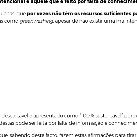
ntencional e aquele que é feito por falta de conhecime
quenas, que
por vezes não têm os recursos suficientes p
das como
greenwashing
, apesar de não existir uma má inte
 descartável é apresentado como “100% sustentável” porq
estas pode ser feita por falta de informação e conhecime
ue, sabendo deste facto, fazem estas afirmações para tir