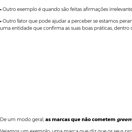
•
Outro exemplo é quando são feitas afirmações irreleva
•
Outro fator que pode ajudar a perceber se estamos pera
uma entidade que confirma as suas boas práticas, dentro d
De um modo geral,
as marcas que não cometem
green
Vejamos um exemplo: uma marca que diz que os seus prod