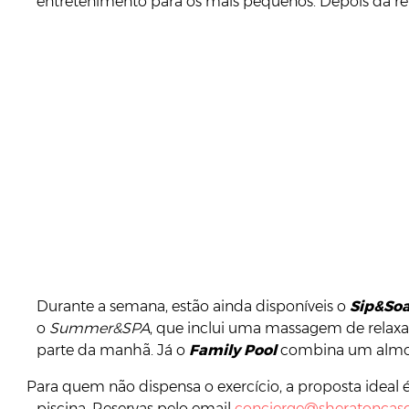
entretenimento para os mais pequenos. Depois da refe
Durante a semana, estão ainda disponíveis o
Sip&So
o
Summer&SPA
, que inclui uma massagem de relaxam
parte da manhã. Já o
Family Pool
combina
um
almo
Para quem não dispensa o exercício, a proposta ideal 
piscina. Reservas pelo email
concierge@
sheraton
cas