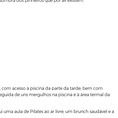
 sombra dos pinheiros que por ali existem.
o, com acesso à piscina da parte da tarde; bem com
eguida de uns mergulhos na piscina e à área termal da
i uma aula de Pilates ao ar livre, um brunch saudável e a