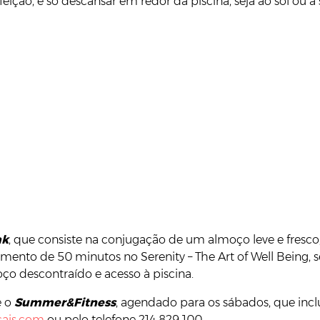
ição, é só descansar em redor da piscina, seja ao sol ou à
ak
, que consiste na conjugação de um almoço leve e fresc
ento de 50 minutos no Serenity – The Art of Well Being, s
ço descontraído e acesso à piscina.
é o
Summer&Fitness
, agendado para os sábados, que inclu
cais.com
ou pelo telefone 214 829 100.