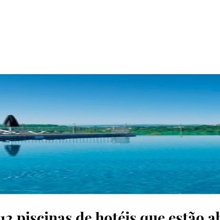
© D.R.
12 piscinas de hotéis que estão 