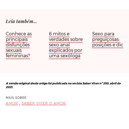
Leia também...
Conhece as
6 mitos e
Sexo para
principais
verdades sobre
preguiçosas:
disfunções
sexo anal
posições e dicas
sexuais
explicados por
femininas?
uma sexóloga
A versão original deste artigo foi publicada na revista Saber Viver nº 250, abril de
2021.
MAIS SOBRE
,
AMOR
SABER VIVER O AMOR