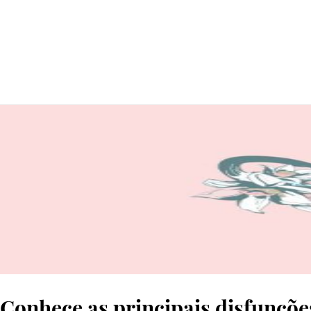
© Getty Images
Conhece as principais disfunçõe