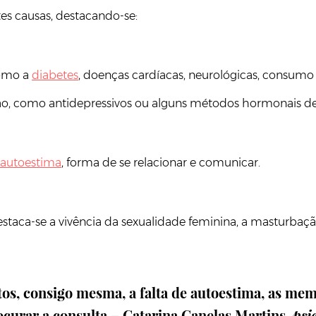
es causas, destacando-se:
como a
diabetes
, doenças cardíacas, neurológicas, consumo 
ão, como antidepressivos ou alguns métodos hormonais de
autoestima
, forma de se relacionar e comunicar.
taca-se a vivência da sexualidade feminina, a masturbação
tos, consigo mesma, a falta de autoestima, as mem
curar a consulta – Catarina Canelas Martins,
psi