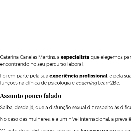
Catarina Canelas Martins, a
especialista
que elegemos para
encontrando no seu percurso laboral.
Foi em parte pela sua
experiência profissional
, e pela su
funções na clínica de psicologia e
coaching
Learn2Be.
Assunto pouco falado
Saiba, desde já, que a disfunção sexual diz respeito às dif
No caso das mulheres, e a um nível internacional, a preval
“O facto de as disfunções sexuais no feminino serem pouc