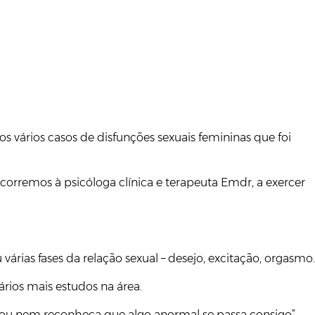
vários casos de disfunções sexuais femininas que foi
corremos à psicóloga clínica e terapeuta Emdr, a exercer
árias fases da relação sexual – desejo, excitação, orgasmo.
ários mais estudos na área.
e ou nem reconheça que algo anormal se passa consigo”,