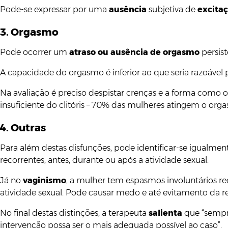
Pode-se expressar por uma
ausência
subjetiva de
excita
3. Orgasmo
Pode ocorrer um
atraso ou ausência de orgasmo
persist
A capacidade do orgasmo é inferior ao que seria razoável 
Na avaliação é preciso despistar crenças e a forma como
insuficiente do clitóris – 70% das mulheres atingem o or
4. Outras
Para além destas disfunções, pode identificar-se igualmen
recorrentes, antes, durante ou após a atividade sexual.
Já no
vaginismo
, a mulher tem espasmos involuntários re
atividade sexual. Pode causar medo e até evitamento da re
No final destas distinções, a terapeuta
salienta
que “sempre
intervenção possa ser o mais adequada possível ao caso”.