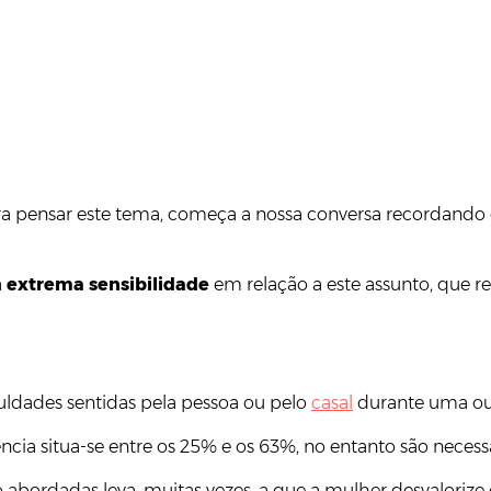
 pensar este tema, começa a nossa conversa recordando os 
a
extrema sensibilidade
em relação a este assunto, que re
iculdades sentidas pela pessoa ou pelo
casal
durante uma ou v
ência situa-se entre os 25% e os 63%, no entanto são necess
o abordadas leva, muitas vezes, a que a mulher desvaloriz