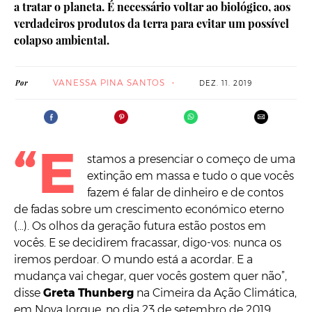
a tratar o planeta. É necessário voltar ao biológico, aos
verdadeiros produtos da terra para evitar um possível
colapso ambiental.
VANESSA PINA SANTOS
Por
DEZ. 11. 2019
“E
stamos a presenciar o começo de uma
extinção em massa e tudo o que vocês
fazem é falar de dinheiro e de contos
de fadas sobre um crescimento económico eterno
(…). Os olhos da geração futura estão postos em
vocês. E se decidirem fracassar, digo-vos: nunca os
iremos perdoar. O mundo está a acordar. E a
mudança vai chegar, quer vocês gostem quer não”,
disse
Greta Thunberg
na Cimeira da Ação Climática,
em Nova Iorque, no dia 23 de setembro de 2019.