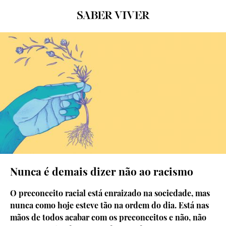
© Sara Feio
Nunca é demais dizer não ao racismo
O preconceito racial está enraizado na sociedade, mas
nunca como hoje esteve tão na ordem do dia. Está nas
mãos de todos acabar com os preconceitos e não, não