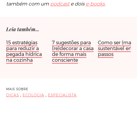
também com um
podcast
e dois
e-books
.
Leia também...
15 estratégias
7 sugestões para
Como ser (mais)
para reduzir a
(re)decorar a casa
sustentável em 2
pegada hídrica
de forma mais
passos
na cozinha
consciente
MAIS SOBRE
,
,
DICAS
ECOLOGIA
ESPECIALISTA