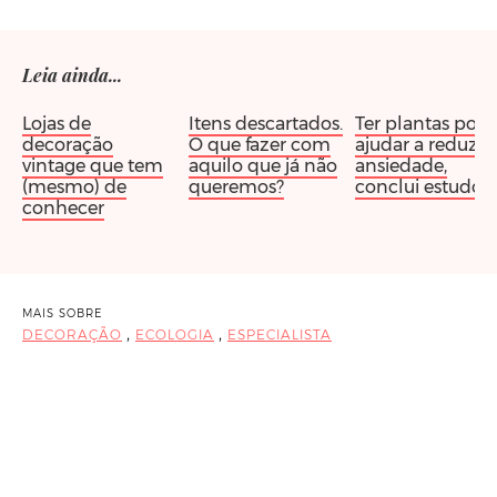
Leia ainda...
Lojas de
Itens descartados.
Ter plantas pod
decoração
O que fazer com
ajudar a reduzir 
vintage que tem
aquilo que já não
ansiedade,
(mesmo) de
queremos?
conclui estudo
conhecer
MAIS SOBRE
,
,
DECORAÇÃO
ECOLOGIA
ESPECIALISTA