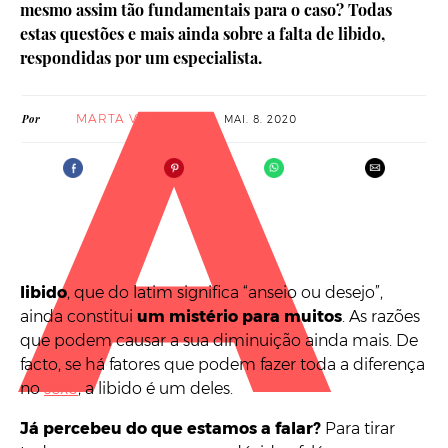
mesmo assim tão fundamentais para o caso? Todas
A
estas questões e mais ainda sobre a falta de libido,
respondidas por um especialista.
MARTA VIEIRA
Por
MAI. 8. 2020
libido
, que do latim significa “anseio ou desejo”,
ainda constitui
um mistério para muitos
. As razões
que podem causar a sua diminuição ainda mais. De
facto, se há fatores que podem fazer toda a diferença
no
sexo
, a libido é um deles.
Já percebeu do que estamos a falar?
Para tirar