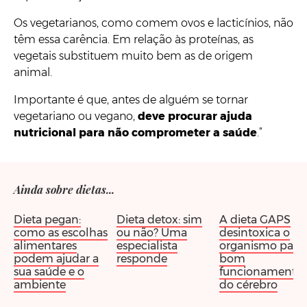
Os vegetarianos, como comem ovos e lacticínios, não
têm essa carência. Em relação às proteínas, as
vegetais substituem muito bem as de origem
animal.
Importante é que, antes de alguém se tornar
vegetariano ou vegano,
deve procurar ajuda
nutricional para não comprometer a saúde
.”
Ainda sobre dietas...
Dieta pegan:
Dieta detox: sim
A dieta GAPS
como as escolhas
ou não? Uma
desintoxica o
alimentares
especialista
organismo para
podem ajudar a
responde
bom
sua saúde e o
funcionamento
ambiente
do cérebro