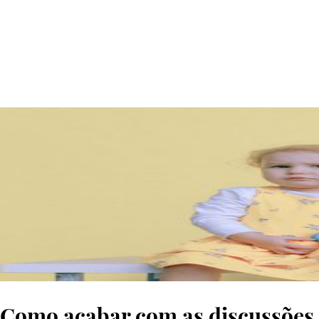
© pexels
Como acabar com as discussões 