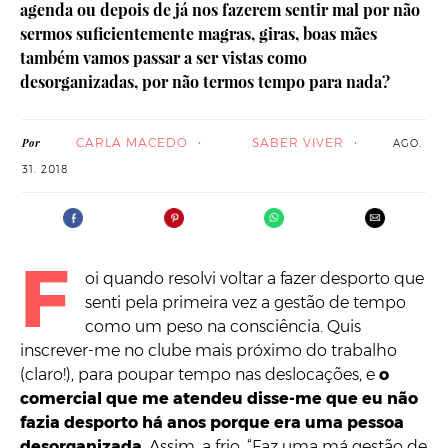
agenda ou depois de já nos fazerem sentir mal por não
sermos suficientemente magras, giras, boas mães
também vamos passar a ser vistas como
desorganizadas, por não termos tempo para nada?
CARLA MACEDO
SABER VIVER
Por
AGO.
31. 2018
F
oi quando resolvi voltar a fazer desporto que
senti pela primeira vez a gestão de tempo
como um peso na consciência. Quis
inscrever-me no clube mais próximo do trabalho
(claro!), para poupar tempo nas deslocações, e
o
comercial que me atendeu disse-me que eu não
fazia desporto há anos porque era uma pessoa
desorganizada
. Assim, a frio. “Faz uma má gestão de