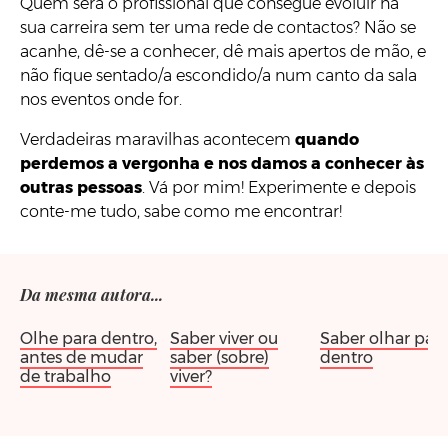
Quem será o profissional que consegue evoluir na
sua carreira sem ter uma rede de contactos? Não se
acanhe, dê-se a conhecer, dê mais apertos de mão, e
não fique sentado/a escondido/a num canto da sala
nos eventos onde for.
Verdadeiras maravilhas acontecem
quando
perdemos a vergonha e nos damos a conhecer às
outras pessoas
. Vá por mim! Experimente e depois
conte-me tudo, sabe como me encontrar!
Da mesma autora...
Olhe para dentro,
Saber viver ou
Saber olhar par
antes de mudar
saber (sobre)
dentro
de trabalho
viver?