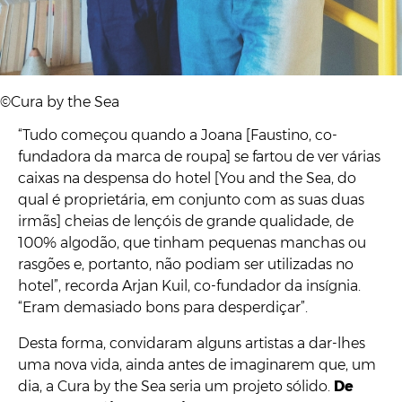
Arjan Kuil e Joana Faustino, fundadores de Cura by the Sea.
©Cura by the Sea
“Tudo começou quando a Joana [Faustino, co-
fundadora da marca de roupa] se fartou de ver várias
caixas na despensa do hotel [You and the Sea, do
qual é proprietária, em conjunto com as suas duas
irmãs] cheias de lençóis de grande qualidade, de
100% algodão, que tinham pequenas manchas ou
rasgões e, portanto, não podiam ser utilizadas no
hotel”, recorda Arjan Kuil, co-fundador da insígnia.
“Eram demasiado bons para desperdiçar”.
Desta forma, convidaram alguns artistas a dar-lhes
uma nova vida, ainda antes de imaginarem que, um
dia, a Cura by the Sea seria um projeto sólido.
De