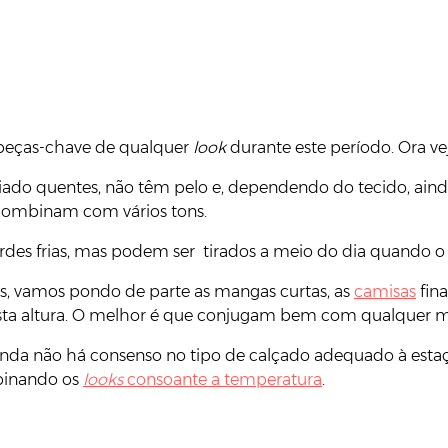
 peças-chave de qualquer
look
durante este período. Ora vej
iado quentes, não têm pelo e, dependendo do tecido, ain
 combinam com vários tons.
des frias, mas podem ser tirados a meio do dia quando o 
s, vamos pondo de parte as mangas curtas, as
camisas
fin
sta altura. O melhor é que conjugam bem com qualquer mod
da não há consenso no tipo de calçado adequado à estaçã
mbinando os
looks
consoante a temperatura
.