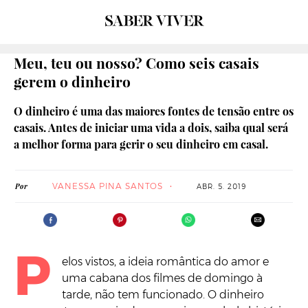
Meu, teu ou nosso? Como seis casais
gerem o dinheiro
O dinheiro é uma das maiores fontes de tensão entre os
casais. Antes de iniciar uma vida a dois, saiba qual será
a melhor forma para gerir o seu dinheiro em casal.
VANESSA PINA SANTOS
Por
ABR. 5. 2019
P
elos vistos, a ideia romântica do amor e
uma cabana dos filmes de domingo à
tarde, não tem funcionado. O dinheiro