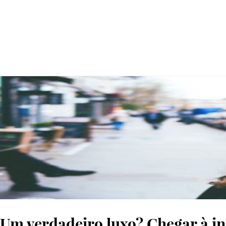
© UNSPLASH
Um verdadeiro luxo? Chegar à in