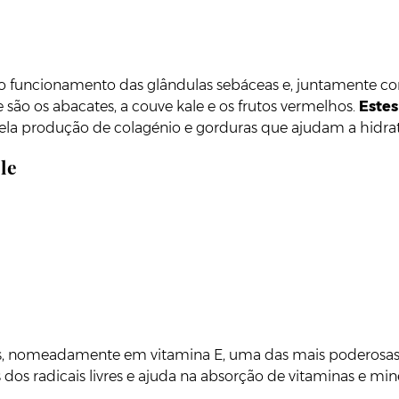
a o funcionamento das glândulas sebáceas e, juntamente com
 são os abacates, a couve kale e os frutos vermelhos.
Estes
pela produção de colagénio e gorduras que ajudam a hidrat
le
ntes, nomeadamente em vitamina E, uma das mais poderosa
os radicais livres e ajuda na absorção de vitaminas e minera