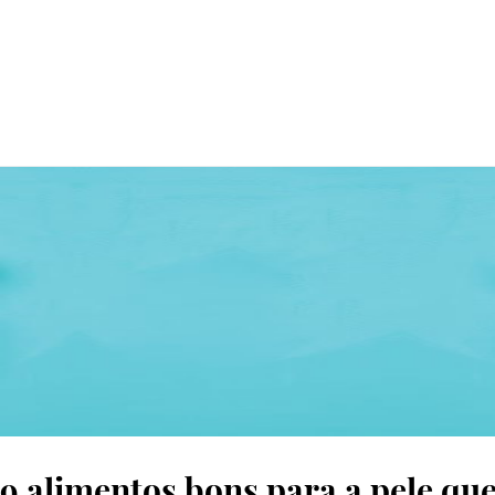
Thinkstock
9 alimentos bons para a pele q